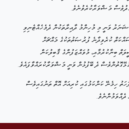
ެދުވެސް މަޝްވަރާކުރެވުނެވެ.
ިޝަނަރު ވަނީ މި މުހިންމު ދާއިރާތަކުން ދެމެހެއްޓެނިވި
ސައްކަތް ކުރެވިދާނެ ފުރުޞަތުތަކުގެ މައްޗަށް
ލަތް ބިނާކުރުމާއި، މުވައްޒަފުންގެ ޤާބިލުކަން
ގުޅޭގޮތުންވެސް ދެ ބޭފުޅުން ވަނީ މަޝްވަރާކުރައްވާފައެވެ.
ހަތު ހިމެނޭ ކަންކަމުގައި ކުރިއަށް އޮތް ތަނުގައިވެސް
 ދެއްވަމުންނެވެ.