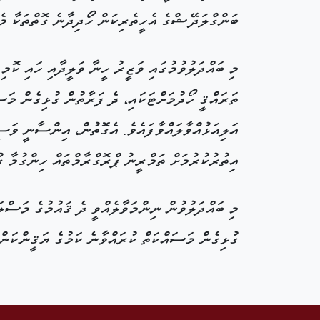
ބަންގްލަދޭޝްގެ އެހީތެރިކަން ހޯދިދާނެ ގޮތްތަކާ މ
މި ބައްދަލުވުމުގައި ވަޒީރު ހީނާ ވަލީދާއި ހައި ކޮމ
ތަރައްޤީ ހޯދުމަށްޓަކައި، ދެ ފަރާތުން ގުޅިގެން މަ
އަލިއަޅުއްވާލައްވާފައެވެ. އެގޮތުން، އިންސާނީ ވަސީ
އިތުރުކުރުމަށް ތަމްރީނު ޕްރޮގްރާމްތައް ހިންގުމާ 
މި ބައްދަލުވުން ނިންމަވާލެއްވީ ދެ ޤައުމުގެ މަސްލަ
ގުޅިގެން މަސައްކަތް ކުރައްވާނެ ކަމުގެ ޔަޤީންކަން