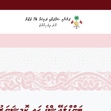
ފަންނާއި ސަގާފަތާއި ތަރިކައާ ބެހޭ ވުޒާރާ
މާލެ، ދިވެހިރާއްޖެ
ބަންގްލަދޭޝްގެ ހައި ކޮމިޝަނަރު، 