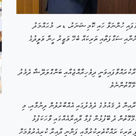
ާފައި ހުންނަވާ ހައި ކޮމިޝަނަރު، ޑރ. މުޙައްމަދު
ަހުގެ 21 ވަނަ ދުވަހު ފަންނާއި ސަގާފަތާއި ތަރިކައާ ބެހޭ ވަޒީރު ހީނާ ވަލީދުގެ
ާކުރައްވާފައިވަނީ ދިވެހިރާއްޖެއާއި ބަންގްލަދޭޝާ ދެމެދު
ޅޭގޮތުންނެވެ.
ާއިން ދެ ޤައުމުގެ ދެމެދުގައި އެއްބާރުލުން ދިނުމާއި، މި
ޅޭގޮތުން ދެ ބޭފުޅުން ފުޅާ ދާއިރާއެއްގައި ވާހަކަފުޅު
ީ ތަރިކަ ރައްކާތެރިކުރުމާއި ފަންނީ ދާއިރާ ކުރިއެރުވުމަށް