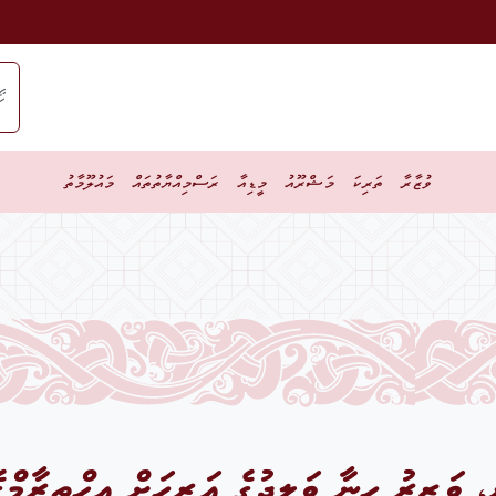
ވުޒާރާ
ތަރިކަ
މަޝްރޫއު
މީޑިއާ
ރަސްމިއްޔާތުތައް
މައުލޫމާތު
ވަޒީރު ހީނާ ވަލީދުގެ އަރިހަށް އިޙްތިރާމްގެ