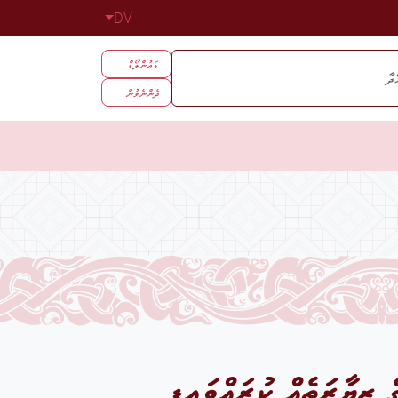
DV
ޑައުންލޯޑް
ދެންނެވުން
 ޒިޔާރަތެއް ކުރައްވައިފި