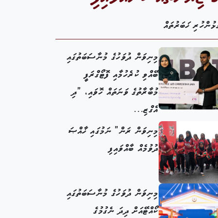
ޅުންހުރި ޚަބަރުތައް
މިނިވަން ދުވަހުގެ މުނާސަބަތުގައި
ބޭއްވި ކުރެހުމާއި ފޮޓޯގްރަފީ
މުބާރާތުގެ ވަނަތައް ހޮވައި، "ދި
އެގްޒި...
މިނިވަން ރަން" ނަމުގައި ޚާއްޞަ
ދުވުމެއް ބާއްވައިފި
މިނިވަން ދުވަހުގެ މުނާސަބަތުގައި
ކޯއްޓޭއަށް ދިދަ ނެގުމުގެ