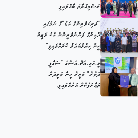
ރަސްމިއްޔާތު ބާއްވައިފި
"ތަރިކަވެރިންގެ އަޑު"ގެ ނަމުގައި
ދާއިރާގެ ފަންނުވެރީންނާ އެކު ވަޒީރު
ހީނާ ޚިޔާލުބަދަލު ކުރައްވައިފި”
ވީ.އައި.އެޗް.އެސްގެ "ސަގާފީ
ދަތުރު" ވަޒީރު ހީނާ ވަލީދަށް
ތަޢާރަފުކޮށް އަރުއްވައިފި.