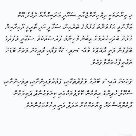
މި ޒިޔާރަތަކީ ދިވެހިރާއްޖެއާއި ސަޢޫދީ ޢަރަބިއްޔާއާ ދެމެދު އޮތް
ޒަމާންވީ އަޚުވަންތަ ގުޅުމުގެ ތެރެއިން، ސަގާފީ އަދި ތާރީޚީ ދާއިރާއިން
ގުޅުން ބަދަހިކުރުމަށް ލިބުނު މުހިންމު ފުރުޞަތެކެވެ. ސަޢޫދީ ވަފުދުގެ
ބޭފުޅުން ވަނީ ރާއްޖޭގެ މުއްސަނދި ސަގާފަތާއި ތާރީޚަށް ވަރަށް ބޮޑަށް
ތަޢުރީފުކުރައްވާފައެވެ.
ފަހަކަށް އައިސް، ބޭރުގެ ވަފުދުތަކާއި، ފަތުރުވެރިންނާއި، ދިވެހިންނާއި،
ސްކޫލު ކުދިންގެ އިތުރުން ކޮލެޖުތަކުގައި ކިޔަވަމުންދާ ދަރިވަރުން
ދާރުލްއާސާރަށް ޒިޔާރަތްކުރާ އަދަދު ދަނީ އިތުރުވަމުންނެވެ.