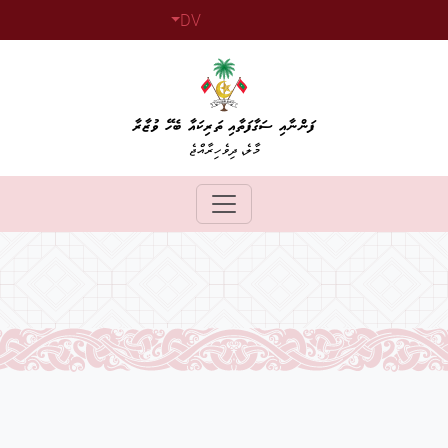
DV
ފަންނާއި ސަގާފަތާއި ތަރިކައާ ބެހޭ ވުޒާރާ
މާލެ، ދިވެހިރާއްޖެ