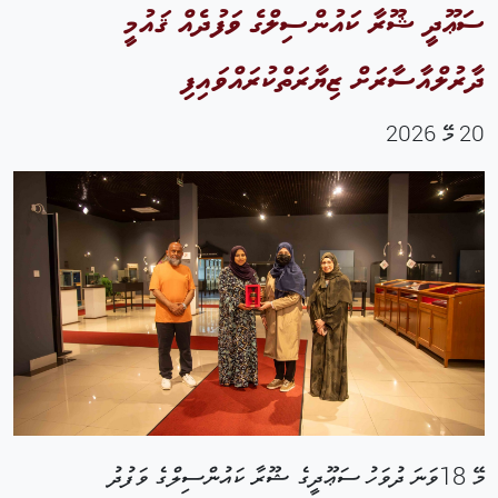
ސަޢޫދީ ޝޫރާ ކައުންސިލްގެ ވަފުދެއް ޤައުމީ
ދާރުލްއާސާރަށް ޒިޔާރަތްކުރައްވައިފި
20 މޭ 2026
މޭ 18ވަނަ ދުވަހު ސަޢޫދީގެ ޝޫރާ ކައުންސިލްގެ ވަފުދު