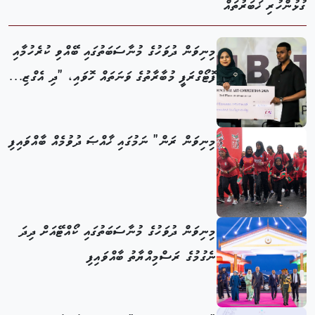
ގުޅުންހުރި ޚަބަރުތައް
މިނިވަން ދުވަހުގެ މުނާސަބަތުގައި ބޭއްވި ކުރެހުމާއި
ފޮޓޯގްރަފީ މުބާރާތުގެ ވަނަތައް ހޮވައި، "ދި އެގްޒި...
މިނިވަން ރަން" ނަމުގައި ޚާއްޞަ ދުވުމެއް ބާއްވައިފި
މިނިވަން ދުވަހުގެ މުނާސަބަތުގައި ކޯއްޓޭއަށް ދިދަ
ނެގުމުގެ ރަސްމިއްޔާތު ބާއްވައިފި