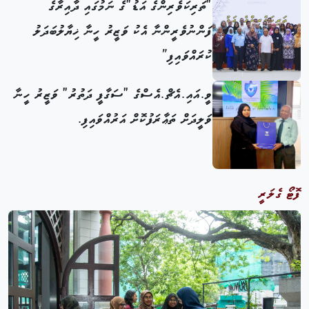
"ތަރިކަވެރިންގެ އަޑު"ގެ ނަމުގައި ދާއިރާގެ
ފަންނުވެރީންނާ އެކު ވަޒީރު ހީނާ ޚިޔާލުބަދަލު
ކުރައްވައިފި”
ވީ.އައި.އެޗް.އެސްގެ "ސަގާފީ ދަތުރު" ވަޒީރު ހީނާ
ވަލީދަށް ތަޢާރަފުކޮށް އަރުއްވައިފި.
ފޮޓޯ ގެލަރީ