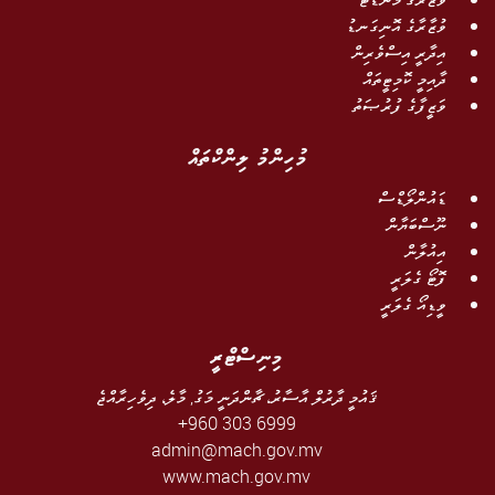
ވުޒާރާގެ އޮނިގަނޑު
އިދާރީ އިސްވެރިން
ދާއިމީ ކޮމިޓީތައް
ވަޒީފާގެ ފުރުޞަތު
މުހިންމު ލިންކްތައް
ޑައުންލޯޑްސް
ނޫސްބަޔާން
އިއުލާން
ފޮޓޯ ގެލަރީ
ވީޑިއޯ ގެލަރީ
މިނިސްޓްރީ
ޤައުމީ ދާރުލް އާސާރު، ޗާންދަނީ މަގު, މާލެ، ދިވެހިރާއްޖެ
+960 303 6999
admin@mach.gov.mv
www.mach.gov.mv