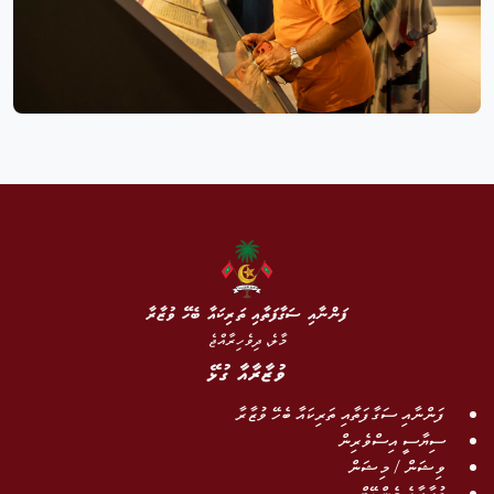
ފަންނާއި ސަގާފަތާއި ތަރިކައާ ބެހޭ ވުޒާރާ
މާލެ، ދިވެހިރާއްޖެ
ވުޒާރާއާ ގުޅޭ
ފަންނާއި ސަގާފަތާއި ތަރިކައާ ބެހޭ ވުޒާރާ
ސިޔާސީ އިސްވެރިން
ވިޝަން / މިޝަން
ވުޒާރާގެ މެންޑޭޓް