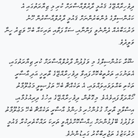
ދިވެހިރާއްޖޭގެ ޤައުމީ ދާރުލްއާސާރަށް ކުރި މި ޒިޔާރަތުގައި އެ
ކައުންސިލްގެ މެންބަރުންނަށް ޤައުމީ ދާރުލްއާސާރުން ހޫނު
މަރުޙަބާއެއް ދެންނެވީ ފަންނާއި، ސަގާފަތާއި ތަރިކައާ ބެހޭ ވަޒީރު ހީނާ
ވަލީދެވެ.
ޝޫރާ ކައުންސިލްގެ މި ވަފުދުން ދާރުލްއާސާރަށް ކުރި ޒިޔާރަތުގައި،
އެތަނުގައި ތަރުތީބުކޮށްފައިވާ ދިވެހިރާއްޖޭގެ ތާރީޚީ އަދި އާސާރީ
ތަކެތި ބައްލަވައިލައްވައި، އެ ތަކެއްޗާ ބެހޭ ތަފުޞީލީ މަޢުލޫމާތު
ހޯއްދަވާފައިވެއެވެ. މިގޮތުން، ދިވެހިރާއްޖޭގެ އިހުގެ ދިރިއުޅުމާއި،
އިސްލާމީ ތާރީޚާ ގުޅުންހުރި މުހިންމު އާސާރީ ތަކެއްޗާ ބެހޭ މަޢުލޫމާތު
ވަފުދުގެ ބޭފުޅުންނަށް ޙިއްސާކޮށްދެއްވީ ތަރިކަ ރައްކާތެރިކުރާ ޤައުމީ
މަރުކަޒުގެ ތަޖުރިބާކާރު ގައިޑުންނެވެ.