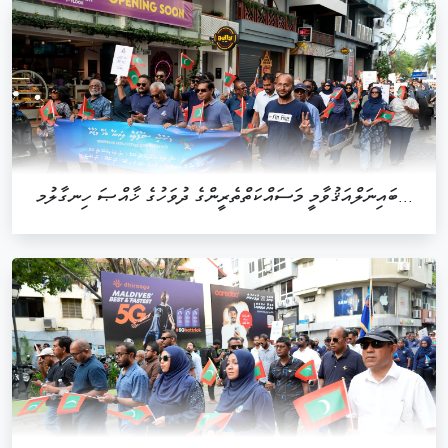
ބައިނަލްއަޤުވާމީ މަސައްކަތްތެރީންގެ ދުވަހުގެ ޚާއްޞަ ހިނގާލުމ...