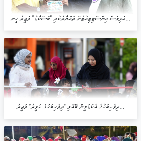
އަލިމަސް އިންސްޓިޓިއުޓުން ތައްޔާރުކުރި "ބަސްކާޑު" ވަޒީރު ހީނ...
ދިވެހިބަހުގެ އެކަޑަމީން ބޭއްވި “ދިވެހިބަހުގެ ހަވީރު” ވަޒީރު...