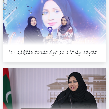
"ބްރޭކިންގް ނިއުސް" ގެ އަވަސްމިނާ އެއްވަރަށް މަޢުލޫމާތުގެ ޞަ...