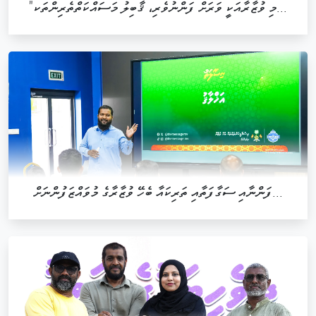
"މި ވުޒާރާއަކީ ވަރަށް ފަންނުވެރި، ޤާބިލު މަސައްކަތްތެރިންތަކ...
ފަންނާއި ސަގާފަތާއި ތަރިކައާ ބެހޭ ވުޒާރާގެ މުވައްޒަފުންނަށް...