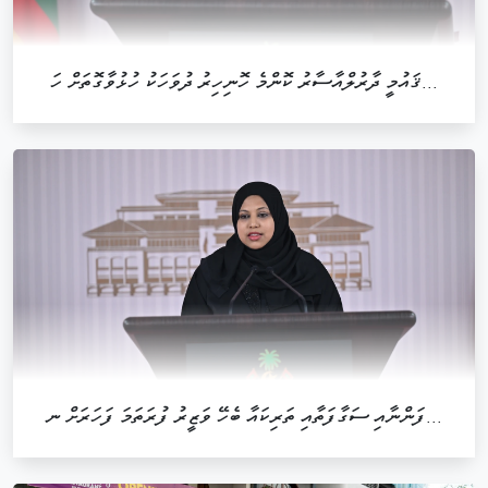
ޤައުމީ ދާރުލްއާސާރު ކޮންމެ ހޮނިހިރު ދުވަހަކު ހުޅުވާގޮތަށް ހަ...
ފަންނާއި ސަގާފަތާއި ތަރިކައާ ބެހޭ ވަޒީރު ފުރަތަމަ ފަހަރަށް ނ...