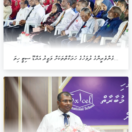
ޅެންވެރީންގެ ދުވަހުގެ ހަރަކާތްތަކަށް ވަޒީރު އައްޑޫ ސިޓީ ހިތަ...