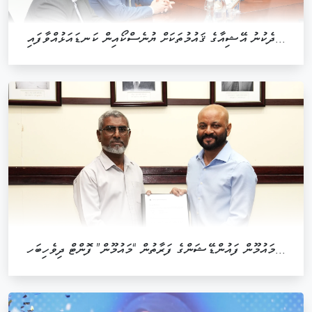
ދެކުނު އޭޝިއާގެ ޤައުމުތަކަށް ޔުނެސްކޯއިން ކަނޑައަޅުއްވާފައި...
މައުމޫން ފައުންޑޭޝަންގެ ފަރާތުން “މައުމޫން” ފޮންޓް ދިވެހިބަހ...