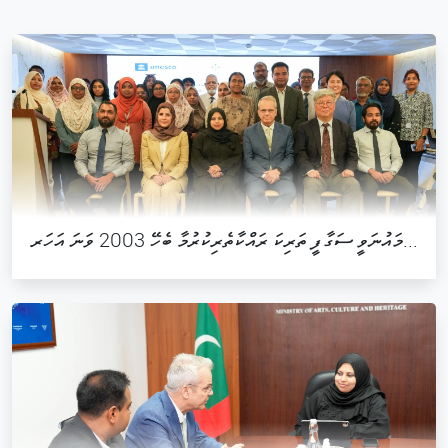
މައުނަވީ ސަގާފީ ތަރިކަ ރައްކާތެރިކުރުމާ ބެހޭ 2003 ވަނަ އަހަރ...